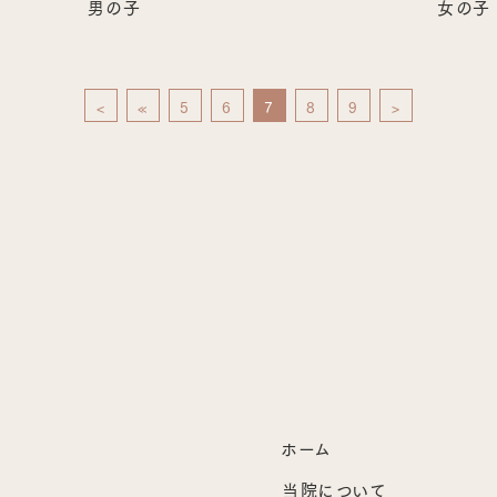
男の子
女の子
<
«
5
6
7
8
9
>
ホーム
当院について