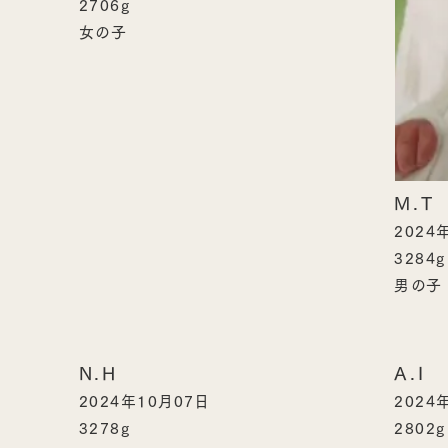
2706g
女の子
M.T
2024
3284g
男の子
N.H
A.I
2024年10月07日
2024
3278g
2802g