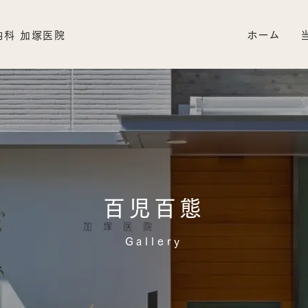
ホーム
百児百態