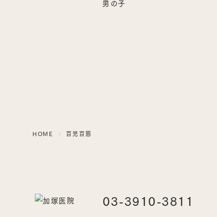
男の子
HOME
百児百態
03-3910-3811